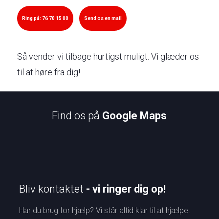
Ring på: 76 70 15 00
Send os en mail
Så vender vi tilbage hurtigst muligt. Vi glæder os
til at høre fra dig!​
Find os på
Google Maps
Bliv kontaktet
- vi ringer dig op!
​​Har du brug for hjælp? Vi står altid klar til at hjælpe.