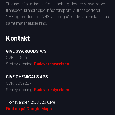
Til kunder i bl.a. industri og landbrug tilbyder vi sværgods-
transport, kranarbejde, bådtransport, Vi transporterer
NH3 og producerer NH3 vand også kaldet salmiakspiritus
samt materieludlejning.
Kontakt
G
IVE SVÆRGODS A/S
​CVR: 31886104
Smiley ordning:
Fødevarestyrelsen
G
IVE CHEMICALS APS
CVR: 30592271
​Smiley ordning:
Fødevarestyrelsen
Hjortsvangen 26, 7323 Give
Find os på Google Maps​