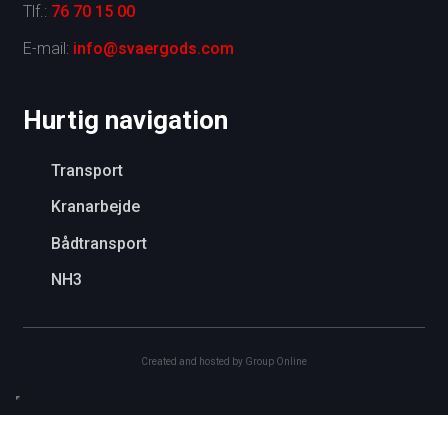
Tlf.:
76 70 15 00
E-mail:
info@svaergods.com
​Hurtig navigation
Transport
Kranarbejde
Bådtransport
NH3
Created and hosted by Group Online