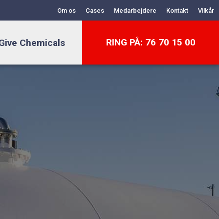
Om os
Cases
Medarbejdere
Kontakt
Vilkår
RING PÅ: 76 70 15 00
Give Chemicals