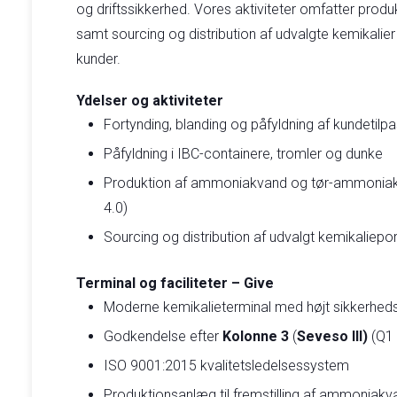
og driftssikkerhed. Vores aktiviteter omfatter produkt
samt sourcing og distribution af udvalgte kemikalier ti
kunder.
Ydelser og aktiviteter
Fortynding, blanding og påfyldning af kundetilp
Påfyldning i IBC-containere, tromler og dunke
Produktion af ammoniakvand og tør-ammonia
4.0)
Sourcing og distribution af udvalgt kemikaliepor
Terminal og faciliteter – Give
Moderne kemikalieterminal med højt sikkerhed
Godkendelse efter
Kolonne 3
(
Seveso III)
(Q1 
ISO 9001:2015 kvalitetsledelsessystem
Produktionsanlæg til fremstilling af ammoniakv