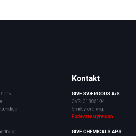
Kontakt
har vi
G
IVE SVÆRGODS A/S
e
​CVR: 31886104
stændige
Smiley ordning:
Fødevarestyrelsen
 landbrug
G
IVE CHEMICALS APS