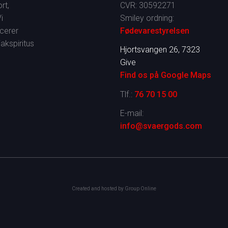
rt,
CVR: 30592271
i
​Smiley ordning:
cerer
Fødevarestyrelsen
akspiritus
Hjortsvangen 26, 7323
Give
Find os på Google Maps​
Tlf.:
76 70 15 00
E-mail:
info@svaergods.com
Created and hosted by Group Online