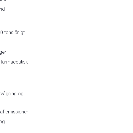
nd
 tons årligt
ger
g farmaceutisk
rvågning og
 af emissioner
 og