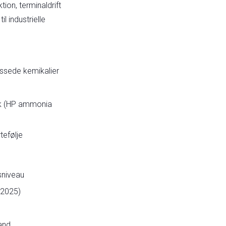
ion, terminaldrift
l industrielle
assede kemikalier
k (HP ammonia
tefølje
sniveau
2025)
and