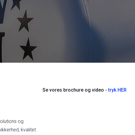
Se vores brochure og video -
tryk HER
Solutions og
kkerhed, kvalitet