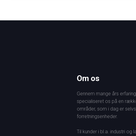
Om os
Gennem mange års erfaring 
specialiseret os på en rækk
områder, som i dag er selv
forretningsenheder.
Til kunder i bl.a. industri og